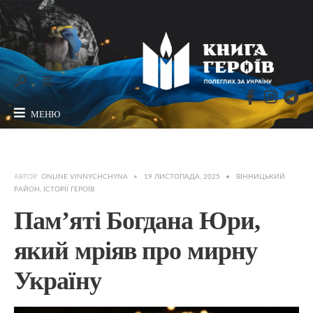
МЕНЮ
АВТОР:
ONLINE VINNYCHCHYNA
•
19 ЛИСТОПАДА, 2025
•
ВІННИЦЬКИЙ
РАЙОН
,
ІСТОРІЇ ГЕРОЇВ
Пам’яті Богдана Юри,
який мріяв про мирну
Україну