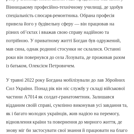
Вінницькому професійно-технічному училищі, де здобув
спеціальність слюсаря-ремонтника. Обрана професія
привела його у будівельну сферу — він працював на
різних об’єктах і вважав свою справу надійною та
потрібною. У приватному житті Богдан був одружений,
мав сина, однак родинні стосунки не склалися. Останні
роки він повернувся до села Лозувата, де проживав разом
із батьком, Олексієм Петровичем.
У травні 2022 року Богдана мобілізували до лав Збройних
Сил України. Понад рік він ніс службу у складі військової
частини А7014 як солдат-гранатометник. Залишався
відданим своїй справі, сумлінно виконував усі завдання та,
як і багато молодих українців, жив надією на перемогу,
відновлення країни та повернення до мирного життя, де
знову міг би застосувати свої знання й працювати на благо