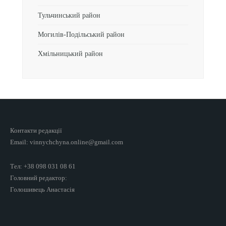
Тульчинський район
Могилів-Подільський район
Хмільницький район
Контакти редакції
Email: vinnychchyna.online@gmail.com
Тел: +38 098 031 08 61
Головний редактор:
Голошивець Анастасія