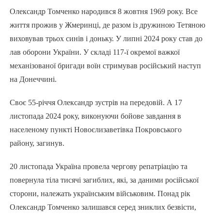
Олександр Томченко народився 8 жовтня 1969 року. Все
життя прожив у Жмеринці, де разом із дружиною Тетяною
виховував трьох синів і доньку. У липні 2024 року став до
лав оборони України. У складі 117-ї окремої важкої
механізованої бригади воїн стримував російський наступ
на Донеччині.
Своє 55-річчя Олександр зустрів на передовій. А 17
листопада 2024 року, виконуючи бойове завдання в
населеному пункті Новоєлизаветівка Покровського
району, загинув.
20 листопада Україна провела чергову репатріацію та
повернула тіла тисячі загиблих, які, за даними російської
сторони, належать українським військовим. Понад рік
Олександр Томченко залишався серед зниклих безвісти,