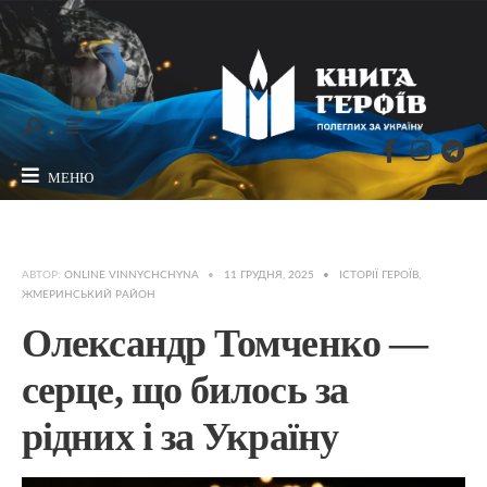
МЕНЮ
АВТОР:
ONLINE VINNYCHCHYNA
•
11 ГРУДНЯ, 2025
•
ІСТОРІЇ ГЕРОЇВ
,
ЖМЕРИНСЬКИЙ РАЙОН
Олександр Томченко —
серце, що билось за
рідних і за Україну