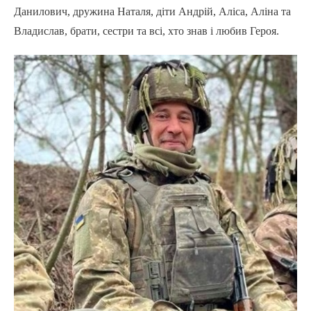
Данилович, дружина Наталя, діти Андрій, Аліса, Аліна та
Владислав, брати, сестри та всі, хто знав і любив Героя.