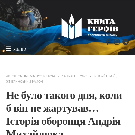
МЕНЮ
АВТОР:
ONLINE VINNYCHCHYNA
•
14 ТРАВНЯ, 2026
•
ІСТОРІЇ ГЕРОЇВ
,
ЖМЕРИНСЬКИЙ РАЙОН
Не було такого дня, коли
б він не жартував…
Історія оборонця Андрія
Михайлюка