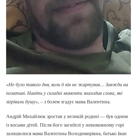
«Не було такого дня, коли б він не жартував… Завжди на
позитиві. Навіть у складні моменти знаходив слова, які
зігрівали душу»
, – з болем згадує мама Валентина.
Андрій Михайлюк зростав у великій родині — був одним
із восьми дітей. Після його загибелі у невимовному горі
залишилися мама Валентина Володимирівна, батько Іван