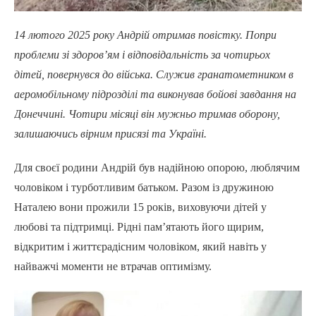
14 лютого 2025 року Андрій отримав повістку. Попри
проблеми зі здоров’ям і відповідальність за чотирьох
дітей, повернувся до війська. Служив гранатометником в
аеромобільному підрозділі та виконував бойові завдання на
Донеччині. Чотири місяці він мужньо тримав оборону,
залишаючись вірним присязі та Україні.
Для своєї родини Андрій був надійною опорою, люблячим
чоловіком і турботливим батьком. Разом із дружиною
Наталею вони прожили 15 років, виховуючи дітей у
любові та підтримці. Рідні пам’ятають його щирим,
відкритим і життєрадісним чоловіком, який навіть у
найважчі моменти не втрачав оптимізму.