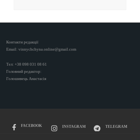
Контакти редакції
Email: vinnychchyna.online@gmail.com
Тел: +38 098 031 08 61
Головний редактор:
Голошивець Анастасія
FACEBOOK
INSTAGRAM
TELEGRAM