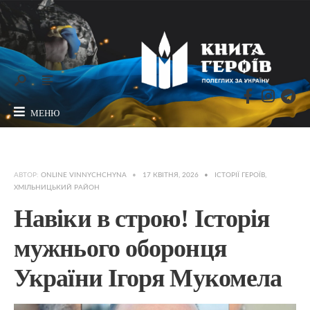
МЕНЮ
АВТОР:
ONLINE VINNYCHCHYNA
•
17 КВІТНЯ, 2026
•
ІСТОРІЇ ГЕРОЇВ
,
ХМІЛЬНИЦЬКИЙ РАЙОН
Навіки в строю! Історія
мужнього оборонця
України Ігоря Мукомела