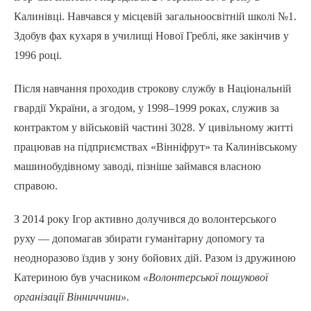
Калинівці. Навчався у місцевій загальноосвітній школі №1.
Здобув фах кухаря в училищі Нової Греблі, яке закінчив у
1996 році.
Після навчання проходив строкову службу в Національній
гвардії України, а згодом, у 1998–1999 роках, служив за
контрактом у військовій частині 3028. У цивільному житті
працював на підприємствах «Вінніфрут» та Калинівському
машинобудівному заводі, пізніше займався власною
справою.
З 2014 року Ігор активно долучився до волонтерського
руху — допомагав збирати гуманітарну допомогу та
неодноразово їздив у зону бойових дій. Разом із дружиною
Катериною був учасником
«Волонтерської пошукової
організації Вінниччини»
.