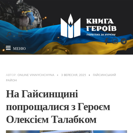
МЕНЮ
АВТОР:
ONLINE VINNYCHCHYNA
•
3 ВЕРЕСНЯ, 2025
•
ГАЙСИНСЬКИЙ
РАЙОН
На Гайсинщині
попрощалися з Героєм
Олексієм Талабком