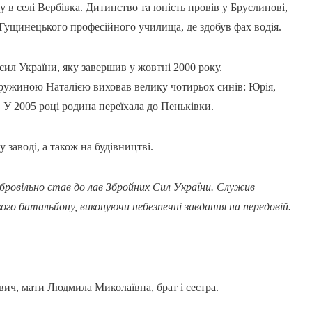
в селі Вербівка. Дитинство та юність провів у Бруслинові,
до Гущинецького професійного училища, де здобув фах водія.
сил України, яку завершив у жовтні 2000 року.
дружиною Наталією виховав велику чотирьох синів: Юрія,
. У 2005 році родина переїхала до Пеньківки.
заводі, а також на будівництві.
обровільно став до лав Збройних Сил України. Служив
го батальйону, виконуючи небезпечні завдання на передовій.
ич, мати Людмила Миколаївна, брат і сестра.