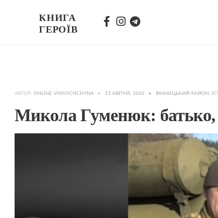
КНИГА
ГЕРОЇВ
АВТОР:
ONLINE VINNYCHCHYNA
•
15 КВІТНЯ, 2026
•
ВІННИЦЬКИЙ РАЙОН
,
ІС
Микола Гуменюк: батько, 