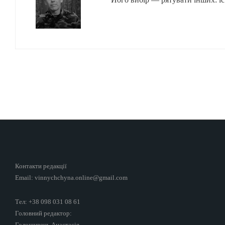
Контакти редакції
Email: vinnychchyna.online@gmail.com
Тел: +38 098 031 08 61
Головний редактор:
Голошивець Анастасія