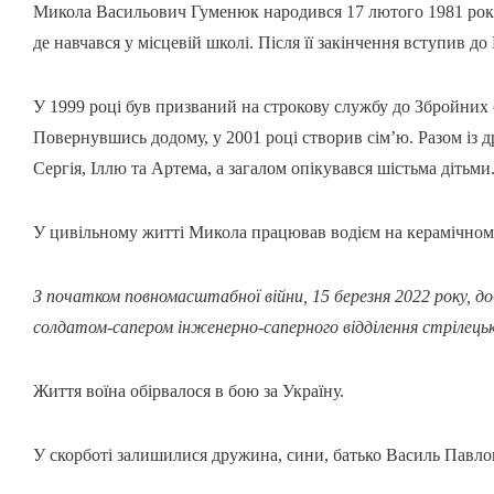
Микола Васильович Гуменюк народився 17 лютого 1981 року 
де навчався у місцевій школі. Після її закінчення вступив 
У 1999 році був призваний на строкову службу до Збройних 
Повернувшись додому, у 2001 році створив сім’ю. Разом із 
Сергія, Іллю та Артема, а загалом опікувався шістьма дітьми
У цивільному житті Микола працював водієм на керамічному 
З початком повномасштабної війни, 15 березня 2022 року, д
солдатом-сапером інженерно-саперного відділення стрілецько
Життя воїна обірвалося в бою за Україну.
У скорботі залишилися дружина, сини, батько Василь Павлов