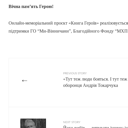
Вічна пам’ять Герою!
Онлайн-меморіальний проєкт «Книга Героїв» реалізовується
підтримки ГО “Ми-Вінничани”, Благодійного Фонду “МХП 
PREVIOUS STORY
←
«Тут теж люди бояться. І тут теж
оборонця Андрія Токарчука
NEXT STORY
Його вибір — рятувати інших: і