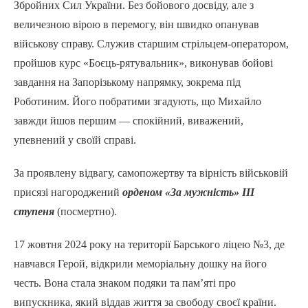
Збройних Сил України. Без бойового досвіду, але з
величезною вірою в перемогу, він швидко опанував
військову справу. Служив старшим стрільцем-оператором,
пройшов курс «Боєць-рятувальник», виконував бойові
завдання на Запорізькому напрямку, зокрема під
Роботиним. Його побратими згадують, що Михайло
завжди йшов першим — спокійний, виважений,
упевнений у своїй справі.
За проявлену відвагу, самопожертву та вірність військовій
присязі нагороджений
орденом «За мужність» ІІІ
ступеня
(посмертно).
17 жовтня 2024 року на території Барського ліцею №3, де
навчався Герой, відкрили меморіальну дошку на його
честь. Вона стала знаком подяки та пам’яті про
випускника, який віддав життя за свободу своєї країни.