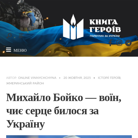
МЕНЮ
АВТОР:
ONLINE VINNYCHCHYNA
•
20 ЖОВТНЯ, 2025
•
ІСТОРІЇ ГЕРОЇВ
,
ЖМЕРИНСЬКИЙ РАЙОН
Михайло Бойко — воїн,
чиє серце билося за
Україну