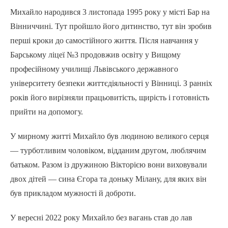
Михайло народився 3 листопада 1995 року у місті Бар на
Вінниччині. Тут пройшло його дитинство, тут він зробив
перші кроки до самостійного життя. Після навчання у
Барському ліцеї №3 продовжив освіту у Вищому
професійному училищі Львівського державного
університету безпеки життєдіяльності у Вінниці. З ранніх
років його вирізняли працьовитість, щирість і готовність
прийти на допомогу.
У мирному житті Михайло був людиною великого серця
— турботливим чоловіком, відданим другом, люблячим
батьком. Разом із дружиною Вікторією вони виховували
двох дітей — сина Єгора та доньку Мілану, для яких він
був прикладом мужності й доброти.
У вересні 2022 року Михайло без вагань став до лав