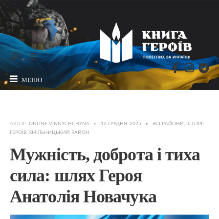
МЕНЮ
АВТОР:
ONLINE VINNYCHCHYNA
•
12 ГРУДНЯ, 2025
•
ВСІ РАЙОНИ
,
ІСТОРІЇ
ГЕРОЇВ
,
ХМІЛЬНИЦЬКИЙ РАЙОН
Мужність, доброта і тиха
сила: шлях Героя
Анатолія Новачука