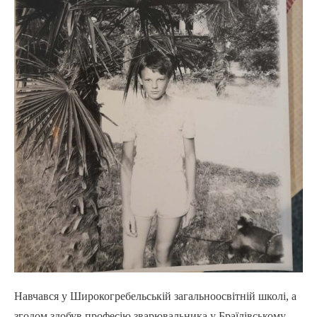
Навчався у Широкогребельській загальноосвітній школі, а
згодом здобув професію зварювальника у Браїлівському