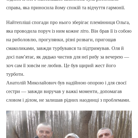
справа, яка приносила йому спокій та відчуття гармонії.
Найтепліші спогади про нього зберігає племінниця Ольга,
яка проводила поруч із ним кожне літо. Він брав її із собою
на риболовлю, прогулянки, різні розваги, пригощав
смаколиками, завжди турбувався та підтримував. Оля й
досі пам’ятає, як дядько чистив для неї рибу за вечерею —
хоч сам її зовсім не любив. Це був щирий жест його
турботи.
Анатолій Миколайович був надійною опорою і для своєї
сестри — завжди виручав у важкі моменти, допомагав
словом і ділом, не залишав рідних наодинці з проблемами.