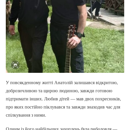
У повсякденному житті Анатолій залишався відкритою,
доброзичливою та щирою людиною, завжди готовою
підтримати інших. Любив дітей — мав двох похресників,
про яких постійно піклувався та завжди знаходив час для
спілкування з ними.
Одним із його найбільших захоплень була риболовля —