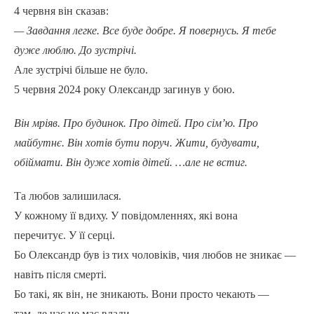
4 червня він сказав:
— Завдання легке. Все буде добре. Я повернусь. Я тебе
дуже люблю. До зустрічі.
Але зустрічі більше не було.
5 червня 2024 року Олександр загинув у бою.
Він мріяв. Про будинок. Про дітей. Про сім’ю. Про
майбутнє. Він хотів бути поруч. Жити, будувати,
обіймати. Він дуже хотів дітей. …але не встиг.
Та любов залишилася.
У кожному її вдиху. У повідомленнях, які вона
перечитує. У її серці.
Бо Олександр був із тих чоловіків, чия любов не зникає —
навіть після смерті.
Бо такі, як він, не зникають. Вони просто чекають —
там, де час не має влади.