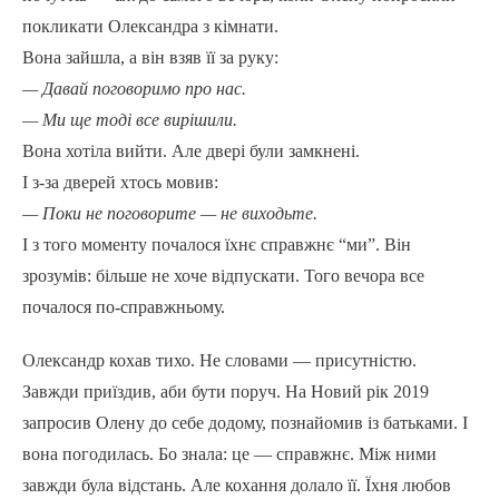
покликати Олександра з кімнати.
Вона зайшла, а він взяв її за руку:
— Давай поговоримо про нас.
— Ми ще тоді все вирішили.
Вона хотіла вийти. Але двері були замкнені.
І з-за дверей хтось мовив:
— Поки не поговорите — не виходьте.
І з того моменту почалося їхнє справжнє “ми”. Він
зрозумів: більше не хоче відпускати. Того вечора все
почалося по-справжньому.
Олександр кохав тихо. Не словами — присутністю.
Завжди приїздив, аби бути поруч. На Новий рік 2019
запросив Олену до себе додому, познайомив із батьками. І
вона погодилась. Бо знала: це — справжнє. Між ними
завжди була відстань. Але кохання долало її. Їхня любов