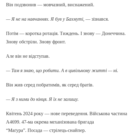
Він подзвонив — мовчазний, виснажений.
— Я не на навчаннях. Я був у Бахмуті,
— зізнався.
Потім — коротка ротація. Тиждень. І знову — Донеччина.
Знову обстріли. Знову фронт.
Але він не відступав.
— Там я знаю, що робити. А в цивільному житті — ні.
Він жив серед побратимів, як серед братів.
— Я з ними до кінця. Я їх не залишу.
Квітень 2024 року — нове переведення. Військова частина
А4699. 47-ма окрема механізована бригада
“Маґура”. Посада — стрілець-снайпер.