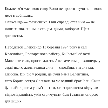
Кожне ім’я має свою силу. Воно не просто звучить — воно
несе в собі шлях.
Олександр — “захисник”. І він справді став ним — не
лише за значенням, а серцем, діями, вибором. Ще з
дитинства.
Народився Олександр 13 березня 1994 року в селі
Красилівка, Броварського району, Київської області.
Маленьке село, просте життя. Але саме там ріс хлопець, у
серці якого жила велика сила — спокійна, витривала,
глибока. Він ріс у родині, де були мама Валентина,
тато Борис, сестра Світлана та молодший брат Іван. Саша
був найстаршим у сім’ї — тим, хто з дитинства відчував
відповідальність, умів стримувати біль і ставати опорою
для інших.