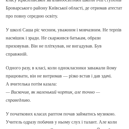
Броварського району Київської області, де отримав атестат
про повну середню освіту.
У школі Саша ріс чесним, уважним і мовчазним. Не терпів
насмішок і зради. Не скаржився батькам, образи
приховував. Він не пліткував, не вигадував. Був
справжній.
Одного разу, в класі, коли однокласники заважали йому
працювати, він не витримав — різко встав і дав здачі.
А вчителька потім казала:
— Вискочив, як маленький чортик, але точно —
справедливо.
У початкових класах раптом почав займатись музикою.
Учитель одразу побачив у ньому слух і талант. Але коли