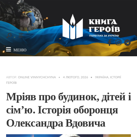
МЕНЮ
АВТОР:
ONLINE VINNYCHCHYNA
•
4 ЛЮТОГО, 2026
•
УКРАЇНА
,
ІСТОРІЇ
ГЕРОЇВ
Мріяв про будинок, дітей і
сім’ю. Історія оборонця
Олександра Вдовича