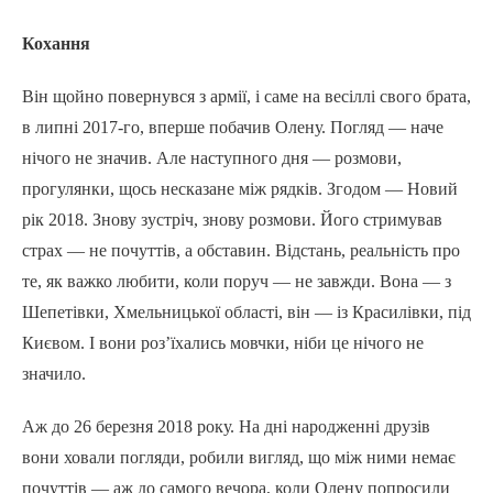
Кохання
Він щойно повернувся з армії, і саме на весіллі свого брата,
в липні 2017-го, вперше побачив Олену. Погляд — наче
нічого не значив. Але наступного дня — розмови,
прогулянки, щось несказане між рядків. Згодом — Новий
рік 2018. Знову зустріч, знову розмови. Його стримував
страх — не почуттів, а обставин. Відстань, реальність про
те, як важко любити, коли поруч — не завжди. Вона — з
Шепетівки, Хмельницької області, він — із Красилівки, під
Києвом. І вони роз’їхались мовчки, ніби це нічого не
значило.
Аж до 26 березня 2018 року. На дні народженні друзів
вони ховали погляди, робили вигляд, що між ними немає
почуттів — аж до самого вечора, коли Олену попросили