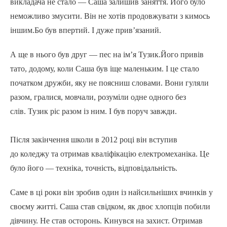
викладача не стало — Саша залишив заняття. Його було
неможливо змусити. Він не хотів продовжувати з кимось
іншим.Бо був впертий. І дуже прив’язаний.
А ще в нього був друг — пес на ім’я Тузик.Його привів
тато, додому, коли Саша був іще маленьким. І це стало
початком дружби, яку не поясниш словами. Вони гуляли
разом, гралися, мовчали, розуміли одне одного без
слів. Тузик ріс разом із ним. І був поруч завжди.
Після закінчення школи в 2012 році він вступив
до коледжу та отримав кваліфікацію електромеханіка. Це
було його — техніка, точність, відповідальність.
Саме в ці роки він зробив один із найсильніших вчинків у
своєму житті. Саша став свідком, як двоє хлопців побили
дівчину. Не став осторонь. Кинувся на захист. Отримав