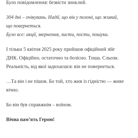
Було повідомлення: безвісти зниклий.
304 дні – очікувань. Надії, що він у полоні, що живий,
що повернеться.
Було все: акції, звернення, листи, пости, пошуки.
І тільки 5 квітня 2025 року прийшов офіційний збіг
ДНК. Офіційно, остаточно та болісно. Тиша. Сльози.
Реальність, від якої задихаєшся: він не повернеться.
…Та він і не пішов. Бо той, хто жив із гідністю — живе
вічно.
Бо він був справжнім – воїном.
Вічна пам’ять Герою!