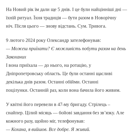
На Новий рік їм дали ще 5 днів. І це були найцінніші дні —
їхній ритуал. Їхня традиція — бути разом в Новорічну
ніч. Після цього — знову відстань. Сум. Тривога.
9 лютого 2024 року Олександр зателефонував:
— Можеш приїхати? Є можливість побути разом на день
Закоханих
І вона приїхала — до нього, на ротацію, у
Дніпропетровську область. Це були останні щасливі
декілька днів разом. Останні обійми. Останні
поцілунки. Останній раз, коли вона бачила його живим.
У квітні його перевели в 47-му бригаду. Стрілець –
снайпер. Цілий місяць — бойові завдання без зв’язку. Але
кожного разу, щойно міг, телефонував:
— Кохана, я вийшов. Все добре. Я живий.