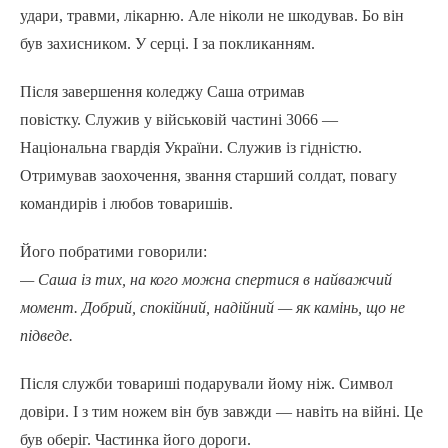
удари, травми, лікарню. Але ніколи не шкодував. Бо він
був захисником. У серці. І за покликанням.
Після завершення коледжу Саша отримав
повістку. Служив у військовій частині 3066 —
Національна гвардія України. Служив із гідністю.
Отримував заохочення, звання старший солдат, повагу
командирів і любов товаришів.
Його побратими говорили:
— Саша із тих, на кого можна спертися в найважчий
момент. Добрий, спокійний, надійний — як камінь, що не
підведе.
Після служби товариші подарували йому ніж. Символ
довіри. І з тим ножем він був завжди — навіть на війні. Це
був оберіг. Частинка його дороги.