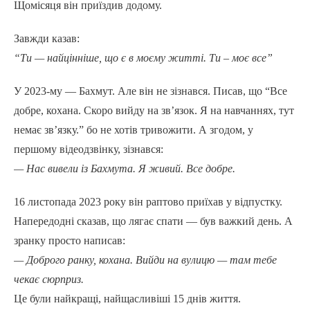
Щомісяця він приїздив додому.
Завжди казав:
“Ти — найцінніше, що є в моєму житті. Ти – моє все”
У 2023-му — Бахмут. Але він не зізнався. Писав, що “Все
добре, кохана. Скоро вийду на зв’язок. Я на навчаннях, тут
немає зв’язку.” бо не хотів тривожити. А згодом, у
першому відеодзвінку, зізнався:
— Нас вивели із Бахмута. Я живий. Все добре.
16 листопада 2023 року він раптово приїхав у відпустку.
Напередодні сказав, що лягає спати — був важкий день. А
зранку просто написав:
— Доброго ранку, кохана. Вийди на вулицю — там тебе
чекає сюрприз.
Це були найкращі, найщасливіші 15 днів життя.