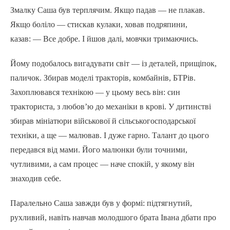
Змалку Саша був терплячим. Якщо падав — не плакав.
Якщо боліло — стискав кулаки, ховав подряпини,
казав: — Все добре. І йшов далі, мовчки тримаючись.
Йому подобалось вигадувати світ — із деталей, прищіпок,
паличок. Збирав моделі тракторів, комбайнів, БТРів.
Захоплювався технікою — у цьому весь він: син
тракториста, з любов’ю до механіки в крові. У дитинстві
збирав мініатюри військової й сільськогосподарської
техніки, а ще — малював. І дуже гарно. Талант до цього
передався від мами. Його малюнки були точними,
чутливими, а сам процес — наче спокій, у якому він
знаходив себе.
Паралельно Саша завжди був у формі: підтягнутий,
рухливий, навіть навчав молодшого брата Івана дбати про