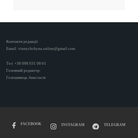
Контакти редакції
Email: vinnychchyna.online@gmail.com
Тел: +38 098 031 08 61
Головний редактор:
Голошивець Анастасія
FACEBOOK
INSTAGRAM
TELEGRAM