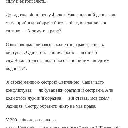
силу й витривалість.
До садочка він пішов у 4 роки. Уже в перший день, коли
мама прийшла забирати його раніше, він здивовано
спитав: — А чому так рано?
Саша швидко вливався в колектив, грався, співав,
виступав. Одного тільки не любив — денного
сну. Вихователі називали його “спокійним і впертим
водночас”.
Зі своєю меншою сестрою Світланою, Саша часто
конфліктував — як буває між братами й сестрами. Але
коли хтось чужий її ображав — він ставав, мов скеля.
Захищав. Сестру образити ніхто не мав права.
У 2001 пішов до першого
класу Красилівської загальноосвітньої школи І-ІІІ ступенів