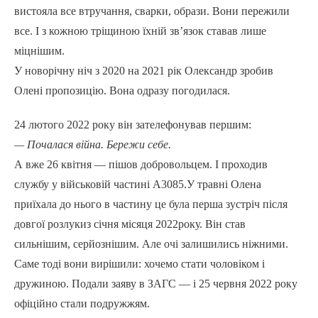
вистояла все втручання, сварки, образи. Вони пережили
все. І з кожною тріщиною їхній зв’язок ставав лише
міцнішим.
У новорічну ніч з 2020 на 2021 рік Олександр зробив
Олені пропозицію. Вона одразу погодилася.
24 лютого 2022 року він зателефонував першим:
— Почалася війна. Бережи себе.
А вже 26 квітня — пішов добровольцем. І проходив
службу у військовій частині А3085.У травні Олена
приїхала до нього в частину це була перша зустріч після
довгої розлукиз січня місяця 2022року. Він став
сильнішим, серйознішим. Але очі залишились ніжними.
Саме тоді вони вирішили: хочемо стати чоловіком і
дружиною. Подали заяву в ЗАГС — і 25 червня 2022 року
офіційно стали подружжям.