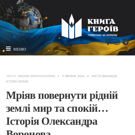
МЕНЮ
АВТОР:
ONLINE VINNYCHCHYNA
•
9 ЛИПНЯ, 2026
•
МІСТО ВІННИЦЯ
,
ІСТОРІЇ ГЕРОЇВ
Мріяв повернути рідній
землі мир та спокій…
Історія Олександра
Воронова