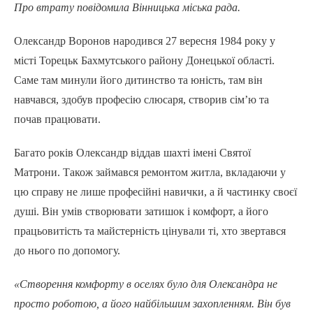
Про втрату повідомила Вінницька міська рада.
Олександр Воронов народився 27 вересня 1984 року у
місті Торецьк Бахмутського району Донецької області.
Саме там минули його дитинство та юність, там він
навчався, здобув професію слюсаря, створив сім’ю та
почав працювати.
Багато років Олександр віддав шахті імені Святої
Матрони. Також займався ремонтом житла, вкладаючи у
цю справу не лише професійні навички, а й частинку своєї
душі. Він умів створювати затишок і комфорт, а його
працьовитість та майстерність цінували ті, хто звертався
до нього по допомогу.
«Створення комфорту в оселях було для Олександра не
просто роботою, а його найбільшим захопленням. Він був