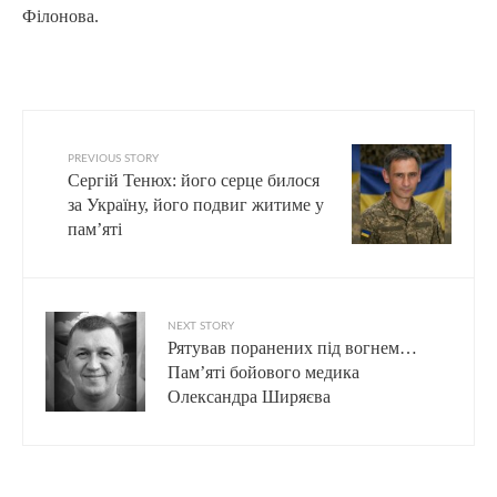
Філонова.
PREVIOUS STORY
Сергій Тенюх: його серце билося
за Україну, його подвиг житиме у
пам’яті
NEXT STORY
Рятував поранених під вогнем…
Пам’яті бойового медика
Олександра Ширяєва