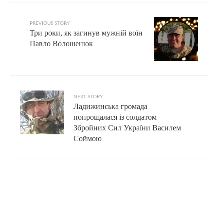
PREVIOUS STORY
Три роки, як загинув мужній воїн
Павло Волошенюк
NEXT STORY
Ладижинська громада
попрощалася із солдатом
Збройних Сил України Василем
Соймою