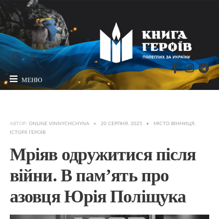
МЕНЮ
АВТОР:
ONLINE VINNYCHCHYNA
•
20 СЕРПНЯ, 2025
•
МІСТО ВІННИЦЯ
,
ІСТОРІЇ ГЕРОЇВ
Мріяв одружитися після
війни. В пам’ять про
азовця Юрія Поліщука