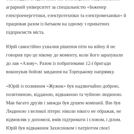
аграрний університет за спеціальністю «Інженер
електроенергетики, електротехніки та електромеханіки» й
працював разом із батьком на одному з приватних
підприємств міста.
Юрій самостійно ухвалив рішення піти на війну й не
говорив про це нікому до моменту, коли його зарахували
до лав «Азову». Разом із побратимами 12-ї бригади
виконував бойові завдання на Торецькому напрямку.
«Юрій із позивним «Жужик» був надзвичайно доброю,
позитивною, відданою, відважною та чуйною людиною.
Мав багато друзів і завжди був душею компанії. Він був
Людиною з великої літери: ніколи нікого не ображав, не
відмовляв у допомозі, вмів підтримати і словом, і ділом.
Юрій був відважним Захисником і патріотом своєї