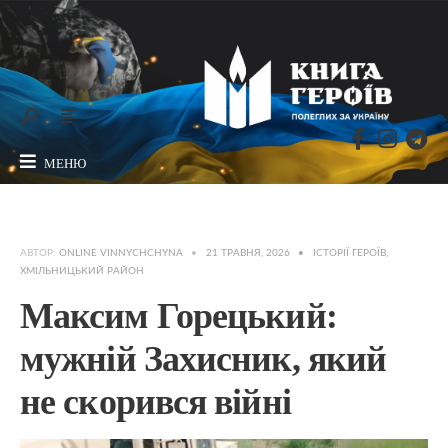
МЕНЮ
АВТОР:
ONLINE VINNYCHCHYNA
•
21 ТРАВНЯ, 2026
•
ІСТОРІЇ ГЕРОЇВ
,
ХМІЛЬНИЦЬКИЙ РАЙОН
Максим Горецький:
мужній Захисник, який
не скорився війні