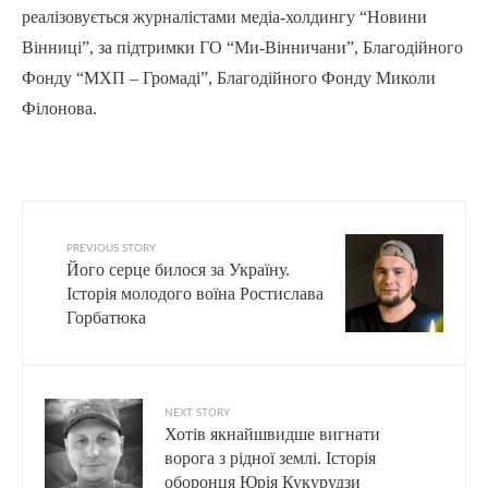
реалізовується журналістами медіа-холдингу “Новини
Вінниці”, за підтримки ГО “Ми-Вінничани”, Благодійного
Фонду “МХП – Громаді”, Благодійного Фонду Миколи
Філонова.
PREVIOUS STORY
Його серце билося за Україну.
Історія молодого воїна Ростислава
Горбатюка
NEXT STORY
Хотів якнайшвидше вигнати
ворога з рідної землі. Історія
оборонця Юрія Кукурудзи