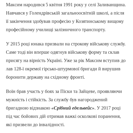
Максим народився 5 квітня 1991 року у селі Заливанщина.
Навчався у Голендрівській загальноосвітній школі, а після
її закінчення здобував професію у Козятинському вищому
професійному училищі залізничного транспорту.
У 2015 році юнака призвали на строкову військову службу.
Саме тоді він вперше одягнув військову форму та склав
присягу на вірність Україні. Уже за рік Максим вступив до
лав 128-ї окремої гірсько-штурмової бригади й вирушив
боронити державу на східному фронті.
Воїн брав участь у боях за Піски та Зайцеве, проявляючи
мужність і стійкість. За службу був нагороджений
бригадною відзнакою
«Срібний едельвейс»
. У 2017 році
під час бойових дій отримав важкі осколкові поранення,
які призвели до інвалідності.