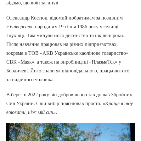
відомо, що воїн загинув.
Олександр Костюк, відомий побратимам за позивним
«Універсал»
, народився 19 січня 1986 року у селищі
Глухівці. Там минули його дитинство та шкільні роки.
Після навчання працював на різних підприємствах,
зокрема в ТОВ «АКВ Українське каолінове товариство»,
СВК «Маяк», а також на виробництві «ПлазмаТек» у
Бердичеві. Його знали як відповідального, працьовитого
та надійного чоловіка.
В березні 2022 року він добровільно став до лав Збройних
Сил України. Свій вибір пояснював просто:
«Краще я піду
воювати, ніж мій син»
.