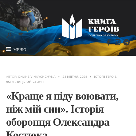
МЕНЮ
АВТОР:
ONLINE VINNYCHCHYNA
•
23 КВІТНЯ, 2026
•
ІСТОРІЇ ГЕРОЇВ
,
ХМІЛЬНИЦЬКИЙ РАЙОН
«Краще я піду воювати,
ніж мій син». Історія
оборонця Олександра
Костюка