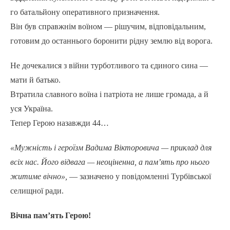
го батальйону оперативного призначення.
Він був справжнім воїном — рішучим, відповідальним,
готовим до останнього боронити рідну землю від ворога.
Не дочекалися з війни турботливого та єдиного сина —
мати й батько.
Втратила славного воїна і патріота не лише громада, а й
уся Україна.
Тепер Герою назавжди 44…
«Мужність і героїзм Вадима Вікторовича — приклад для
всіх нас. Його відвага — неоціненна, а пам’ять про нього
житиме вічно»,
— зазначено у повідомленні Турбівської
селищної ради.
Вічна пам’ять Герою!