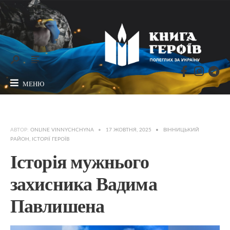
МЕНЮ
АВТОР:
ONLINE VINNYCHCHYNA
•
17 ЖОВТНЯ, 2025
•
ВІННИЦЬКИЙ
РАЙОН
,
ІСТОРІЇ ГЕРОЇВ
Історія мужнього
захисника Вадима
Павлишена