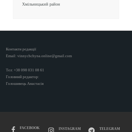
Хмільницький район
Контакти редакції
Email: vinnychchyna.online@gmail.com
Тел: +38 098 031 08 61
Головний редактор:
Голошивець Анастасія
FACEBOOK
INSTAGRAM
TELEGRAM