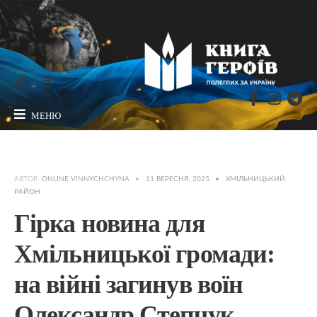
МЕНЮ
АВТОР:
ONLINE VINNYCHCHYNA
•
11 ВЕРЕСНЯ, 2025
•
ХМІЛЬНИЦЬКИЙ
РАЙОН
Гірка новина для
Хмільницької громади:
на війні загинув воїн
Олександр Степчук