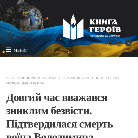
МЕНЮ
АВТОР:
ONLINE VINNYCHCHYNA
•
8 ЖОВТНЯ, 2025
•
ІСТОРІЇ ГЕРОЇВ
,
ХМІЛЬНИЦЬКИЙ РАЙОН
Довгий час вважався
зниклим безвісти.
Підтвердилася смерть
воїна Володимира