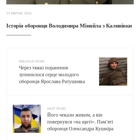
15 КВІТНЯ, 2026
Історія оборонця Володимира Міняйла з Калинівки
PREVIOUS STORY
Через тяжкі поранення
зупинилося серце молодого
оборонця Ярослава Ратушняка
NEXT STORY
Його чекали живим, а він
повернувся «на щиті». Пам’яті
оборонця Олександра Кушніра