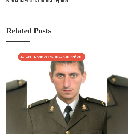
Вічна пам’ять і шана Герою!
Related Posts
ІСТОРІЇ ГЕРОЇВ
,
ХМІЛЬНИЦЬКИЙ РАЙОН