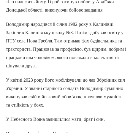
тіло належить йому. Герой загинув поблизу Авдіївки
Донецької області, виконуючи бойове завдання.
Володимир народився 8 січня 1982 року в Калинівці.
Закінчив Калинівську школу №3. Потім здобував освіту у
ПТУ села Нова Гребля. Там отримав фах будівельника та
тракториста. Працював за професією, був щирим, добрим і
працьовитим чоловіком, якого поважали в колективі та
цінували друзі.
У квітні 2023 року його мобілізували до лав Збройних сил
України. У званні старшого солдата Володимир сумлінно
виконував свій військовий обов’язок, проявляв мужність
та стійкість у боях.
У Небесного Воїна залишилися мати, брат і син.