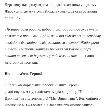
Державну нагороду отримали рідні захисника у рідному
Жабокричі, де Анатолій Княжчук знайшов свій останній
спочинок.
«Чотири роки родина, побратими та громада живуть із
пам’яттю про нього. Водій, який під кулями віз на передову
необхідне для побратимів, залишився в історії Жабокрича
та всієї Крижопільщини як приклад свідомого вибору
стати на захист держави у найважчий час»,
— написали
на сторінці громади.
Вічна пам’ять Герою!
Онлайн-меморіальний проєкт «Книга Героїв»
реалізовується журналістами медіа-холдингу “Новини
Вінниці”, за підтримки ГО “Ми-Вінничани”, Благодійного
Фонду “МХП – Громаді”, Благодійного Фонду Миколи