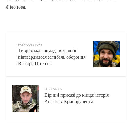
Філонова.
PREVIOUS STORY
Тиврівська громада в жалобі:
підтвердилася загибель оборонця
Віктора Пітенка
NEXT STORY
Вірний присязі до кінця: історія
Анатолія Криворученка