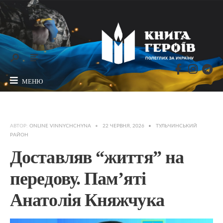
МЕНЮ
АВТОР:
ONLINE VINNYCHCHYNA
•
22 ЧЕРВНЯ, 2026
•
ТУЛЬЧИНСЬКИЙ
РАЙОН
Доставляв “життя” на
передову. Пам’яті
Анатолія Княжчука