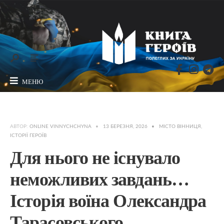
МЕНЮ
АВТОР:
ONLINE VINNYCHCHYNA
•
13 БЕРЕЗНЯ, 2026
•
МІСТО ВІННИЦЯ
,
ІСТОРІЇ ГЕРОЇВ
Для нього не існувало
неможливих завдань…
Історія воїна Олександра
Тарасовського