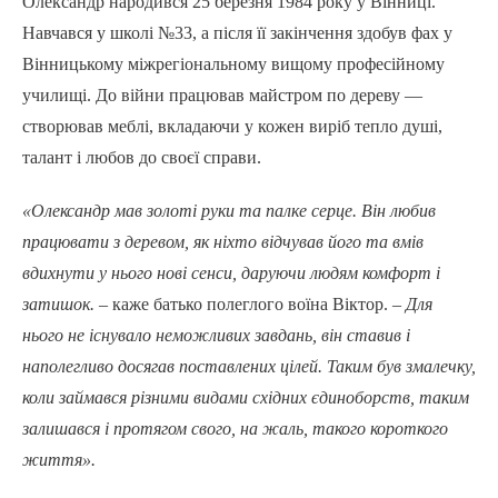
Олександр народився 25 березня 1984 року у Вінниці.
Навчався у школі №33, а після її закінчення здобув фах у
Вінницькому міжрегіональному вищому професійному
училищі. До війни працював майстром по дереву —
створював меблі, вкладаючи у кожен виріб тепло душі,
талант і любов до своєї справи.
«Олександр мав золоті руки та палке серце. Він любив
працювати з деревом, як ніхто відчував його та вмів
вдихнути у нього нові сенси, даруючи людям комфорт і
затишок. –
каже батько полеглого воїна Віктор. –
Для
нього не існувало неможливих завдань, він ставив і
наполегливо досягав поставлених цілей. Таким був змалечку,
коли займався різними видами східних єдиноборств, таким
залишався і протягом свого, на жаль, такого короткого
життя».