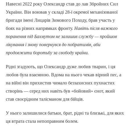
Навесні 2022 року Олександр став до лав Збройних Сил
України. Він воював у складі 28-ї окремої механізованої
бригади імені Лицарів Зимового Походу, брав участь у
боях на різних напрямках фронту.
Навіть після важкого
поранення під Бахмутом не залишив службу — пройшов
лікування і знову повернувся до побратимів, аби
продовжити боротьбу за свободу країни.
Рідні згадують, що Олександр дуже любив тварин, і ця
любов була взаємною. Вдома на нього чекав вірний пес, а
на війні він прихистив чимало беззахисних пухнастих
створінь — серед них навіть був «бойовий» єнот, який
став своєрідним талісманом для бійців.
У нього залишилися батьки, брат, рідні та близькі, для яких
ця втрата стала непоправним болем.