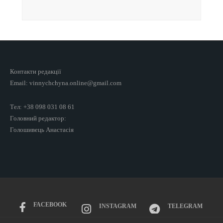
Контакти редакції
Email: vinnychchyna.online@gmail.com
Тел: +38 098 031 08 61
Головний редактор:
Голошивець Анастасія
FACEBOOK
INSTAGRAM
TELEGRAM