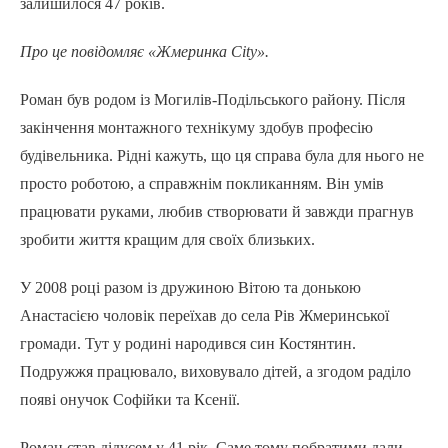
залишилося 47 років.
Про це повідомляє «Жмеринка City».
Роман був родом із Могилів-Подільського району. Після
закінчення монтажного технікуму здобув професію
будівельника. Рідні кажуть, що ця справа була для нього не
просто роботою, а справжнім покликанням. Він умів
працювати руками, любив створювати й завжди прагнув
зробити життя кращим для своїх близьких.
У 2008 році разом із дружиною Вітою та донькою
Анастасією чоловік переїхав до села Рів Жмеринської
громади. Тут у родині народився син Костянтин.
Подружжя працювало, виховувало дітей, а згодом раділо
появі онучок Софійки та Ксенії.
Роман став дідусем у 41 рік. Саме тому побратими дали