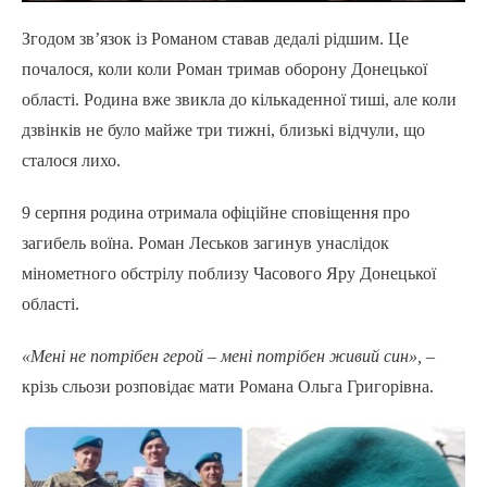
Згодом зв’язок із Романом ставав дедалі рідшим. Це
почалося, коли коли Роман тримав оборону Донецької
області. Родина вже звикла до кількаденної тиші, але коли
дзвінків не було майже три тижні, близькі відчули, що
сталося лихо.
9 серпня родина отримала офіційне сповіщення про
загибель воїна. Роман Леськов загинув унаслідок
мінометного обстрілу поблизу Часового Яру Донецької
області.
«Мені не потрібен герой – мені потрібен живий син»,
–
крізь сльози розповідає мати Романа Ольга Григорівна.