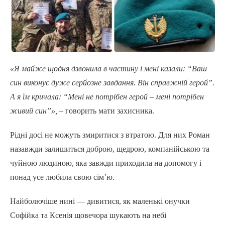
«Я майже щодня дзвонила в частину і мені казали: “Ваш
син виконує дуже серйозне завдання. Він справжній герой”.
А я їм кричала: “Мені не потрібен герой – мені потрібен
живий син”»,
– говорить мати захисника.
Рідні досі не можуть змиритися з втратою. Для них Роман
назавжди залишиться доброю, щедрою, компанійською та
чуйною людиною, яка завжди приходила на допомогу і
понад усе любила свою сім’ю.
Найболючіше нині — дивитися, як маленькі онучки
Софійка та Ксенія щовечора шукають на небі