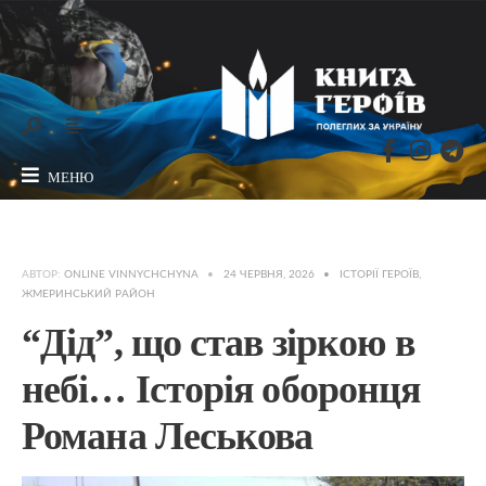
МЕНЮ
АВТОР:
ONLINE VINNYCHCHYNA
•
24 ЧЕРВНЯ, 2026
•
ІСТОРІЇ ГЕРОЇВ
,
ЖМЕРИНСЬКИЙ РАЙОН
“Дід”, що став зіркою в
небі… Історія оборонця
Романа Леськова