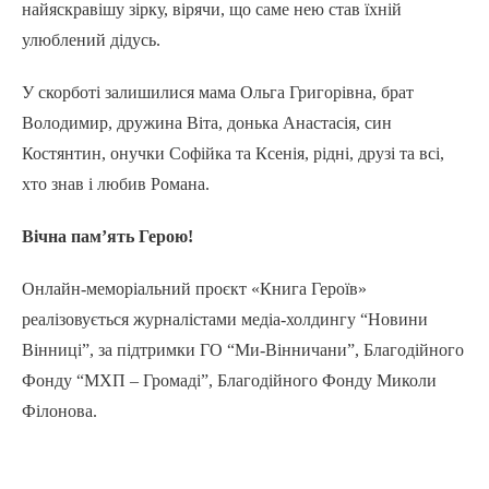
найяскравішу зірку, вірячи, що саме нею став їхній
улюблений дідусь.
У скорботі залишилися мама Ольга Григорівна, брат
Володимир, дружина Віта, донька Анастасія, син
Костянтин, онучки Софійка та Ксенія, рідні, друзі та всі,
хто знав і любив Романа.
Вічна пам’ять Герою!
Онлайн-меморіальний проєкт «Книга Героїв»
реалізовується журналістами медіа-холдингу “Новини
Вінниці”, за підтримки ГО “Ми-Вінничани”, Благодійного
Фонду “МХП – Громаді”, Благодійного Фонду Миколи
Філонова.