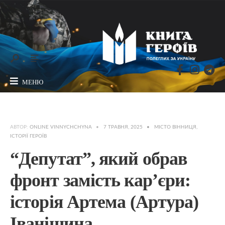
МЕНЮ
АВТОР:
ONLINE VINNYCHCHYNA
•
7 ТРАВНЯ, 2025
•
МІСТО ВІННИЦЯ
,
ІСТОРІЇ ГЕРОЇВ
“Депутат”, який обрав
фронт замість кар’єри:
історія Артема (Артура)
Іванішина