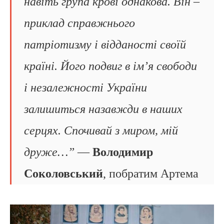
навіть група крові однакова. Він –
приклад справжнього
патріотизму і відданості своїй
країні. Його подвиг в ім’я свободи
і незалежності України
залишиться назавжди в наших
серцях. Спочивай з миром, мій
друже…”
—
Володимир
Соколовський
, побратим Артема