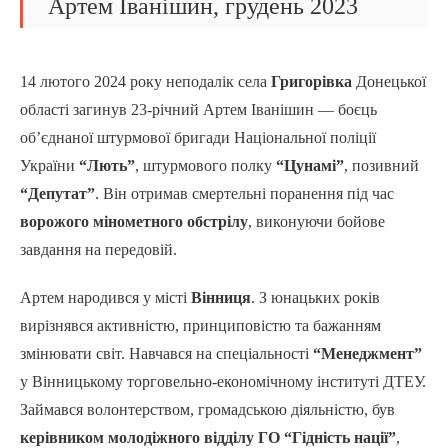
Артем Іванішин, грудень 2023
14 лютого 2024 року неподалік села
Григорівка
Донецької
області загинув 23-річний Артем Іванішин — боєць
об’єднаної штурмової бригади Національної поліції
України
“Лють”
, штурмового полку
“Цунамі”
, позивний
“Депутат”
. Він отримав смертельні поранення під час
ворожого мінометного обстрілу
, виконуючи бойове
завдання на передовій.
Артем народився у місті
Вінниця
. З юнацьких років
вирізнявся активністю, принциповістю та бажанням
змінювати світ. Навчався на спеціальності
“Менеджмент”
у Вінницькому торговельно-економічному інституті ДТЕУ.
Займався волонтерством, громадською діяльністю, був
керівником молодіжного відділу ГО “Гідність нації”
,