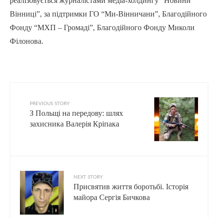
реалізовується журналістами медіа-холдингу “Новини
Вінниці”, за підтримки ГО “Ми-Вінничани”, Благодійного
Фонду “МХП – Громаді”, Благодійного Фонду Миколи
Філонова.
PREVIOUS STORY
З Польщі на передову: шлях
захисника Валерія Кріпака
NEXT STORY
Присвятив життя боротьбі. Історія
майора Сергія Бичкова