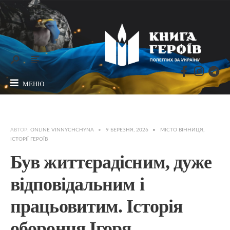
МЕНЮ
АВТОР:
ONLINE VINNYCHCHYNA
•
9 БЕРЕЗНЯ, 2026
•
МІСТО ВІННИЦЯ
,
ІСТОРІЇ ГЕРОЇВ
Був життєрадісним, дуже
відповідальним і
працьовитим. Історія
оборонця Ігоря