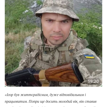
«Ігор був життєрадісним, дуже відповідальним і
працьовитим. Попри ще досить молодий вік, він ставив