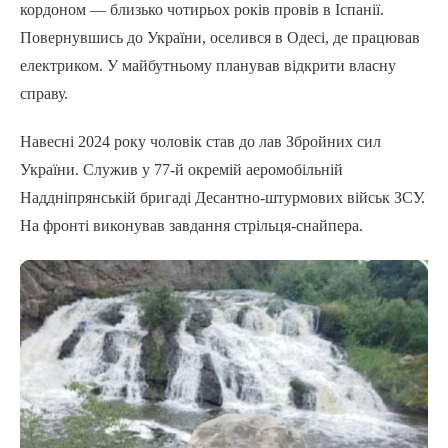
кордоном — близько чотирьох років провів в Іспанії.
Повернувшись до України, оселився в Одесі, де працював
електриком. У майбутньому планував відкрити власну
справу.
Навесні 2024 року чоловік став до лав Збройних сил
України. Служив у 77-й окремій аеромобільній
Наддніпрянській бригаді Десантно-штурмових військ ЗСУ.
На фронті виконував завдання стрільця-снайпера.