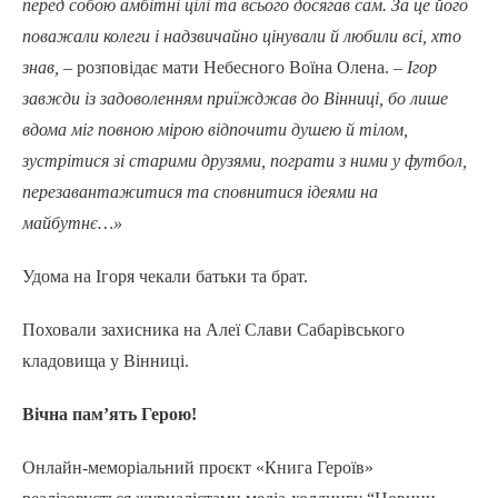
перед собою амбітні цілі та всього досягав сам. За це його
поважали колеги і надзвичайно цінували й любили всі, хто
знав, –
розповідає мати Небесного Воїна Олена.
– Ігор
завжди із задоволенням приїжджав до Вінниці, бо лише
вдома міг повною мірою відпочити душею й тілом,
зустрітися зі старими друзями, пограти з ними у футбол,
перезавантажитися та сповнитися ідеями на
майбутнє…»
Удома на Ігоря чекали батьки та брат.
Поховали захисника на Алеї Слави Сабарівського
кладовища у Вінниці.
Вічна пам’ять Герою!
Онлайн-меморіальний проєкт «Книга Героїв»