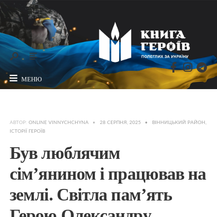
МЕНЮ
АВТОР:
ONLINE VINNYCHCHYNA
•
28 СЕРПНЯ, 2025
•
ВІННИЦЬКИЙ РАЙОН
,
ІСТОРІЇ ГЕРОЇВ
Був люблячим
сім’янином і працював на
землі. Світла пам’ять
Герою Олександру