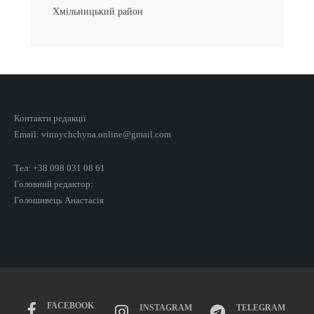
Хмільницький район
Контакти редакції
Email: vinnychchyna.online@gmail.com
Тел: +38 098 031 08 61
Головний редактор:
Голошивець Анастасія
FACEBOOK
INSTAGRAM
TELEGRAM