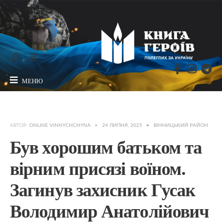
МЕНЮ
АВТОР:
ONLINE VINNYCHCHYNA
•
24 ЛИПНЯ, 2025
•
ВІННИЦЬКИЙ РАЙОН
Був хорошим батьком та
вірним присязі воїном.
Загинув захисник Гусак
Володимир Анатолійович