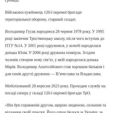
громаді.
Військовослужбовець 120-ї окремої бригади
територіальної оборони, старший солдат.
Володимир Гусак народився 28 червня 1978 року. У 1995
році закінчив Тростянецьку школу, після чого вступив до
ПТУ №14. У 2001 році одружився, у шлюбі народилася
донька Юлія. У 2006 році дружина померла. Згодом
чоловік створив нову сім’ю, у якій народилася донька
Марія. Володимир Анатолійович став хорошим батьком і
для синів другої дружини — В’ячеслава та Владислава.
Мобілізований 28 вересня 2023 року. Проходив службу на
посаді сапера у складі 120-ї окремої бригади ТрО.
«Він був справжнім другом, щирою людиною, сильним та
відданим своїй присязі. Його серце билося за Україну, за