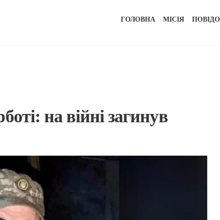
ГОЛОВНА
МІСІЯ
ПОВІД
Н
боті: на війні загинув