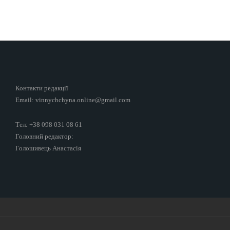
Контакти редакції
Email: vinnychchyna.online@gmail.com
Тел: +38 098 031 08 61
Головний редактор:
Голошивець Анастасія