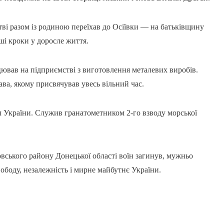
ві разом із родиною переїхав до Осіївки — на батьківщину
рші кроки у доросле життя.
цював на підприємстві з виготовлення металевих виробів.
ва, якому присвячував увесь вільний час.
л України. Служив гранатометником 2-го взводу морської
вського району Донецької області воїн загинув, мужньо
вободу, незалежність і мирне майбутнє України.