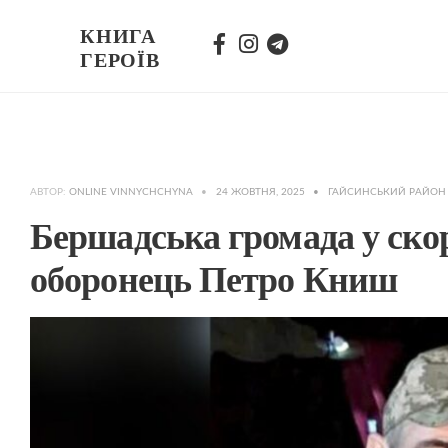
КНИГА
ГЕРОЇВ
АВТОР:
ONLINE VINNYCHCHYNA
•
24 ЖОВТНЯ, 2025
•
ГАЙСИНСЬКИЙ РАЙО
Бершадська громада у скор
оборонець Петро Книш