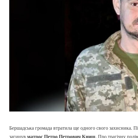
Бершадська громада втратила ще одного свого захисника. Пі
загинув
матрос Петро Петрович Книш
. Про трагічну поді