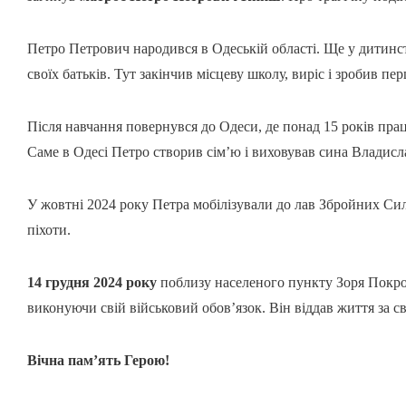
Петро Петрович народився в Одеській області. Ще у дитинст
своїх батьків. Тут закінчив місцеву школу, виріс і зробив пе
Після навчання повернувся до Одеси, де понад 15 років пра
Саме в Одесі Петро створив сім’ю і виховував сина Владисла
У жовтні 2024 року Петра мобілізували до лав Збройних Си
піхоти.
14 грудня 2024 року
поблизу населеного пункту Зоря Покро
виконуючи свій військовий обов’язок. Він віддав життя за с
Вічна пам’ять Герою!