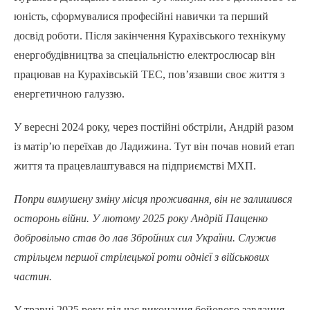
юність, сформувалися професійні навички та перший
досвід роботи. Після закінчення Курахівського технікуму
енергобудівництва за спеціальністю електрослюсар він
працював на Курахівській ТЕС, пов’язавши своє життя з
енергетичною галуззю.
У вересні 2024 року, через постійні обстріли, Андрій разом
із матір’ю переїхав до Ладижина. Тут він почав новий етап
життя та працевлаштувався на підприємстві МХП.
Попри вимушену зміну місця проживання, він не залишився
осторонь війни. У лютому 2025 року Андрій Пащенко
добровільно став до лав Збройних сил України. Служив
стрільцем першої стрілецької роти однієї з військових
частин.
У травні 2025 року під час виконання бойового завдання