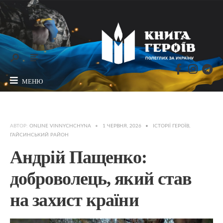
МЕНЮ
АВТОР:
ONLINE VINNYCHCHYNA
•
1 ЧЕРВНЯ, 2026
•
ІСТОРІЇ ГЕРОЇВ
,
ГАЙСИНСЬКИЙ РАЙОН
Андрій Пащенко:
доброволець, який став
на захист країни