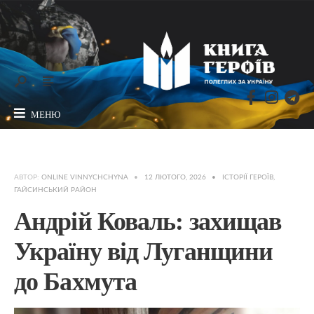
МЕНЮ
АВТОР:
ONLINE VINNYCHCHYNA
•
12 ЛЮТОГО, 2026
•
ІСТОРІЇ ГЕРОЇВ
,
ГАЙСИНСЬКИЙ РАЙОН
Андрій Коваль: захищав
Україну від Луганщини
до Бахмута